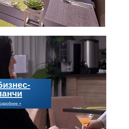
Бизнес-
ланчи
одробнее +