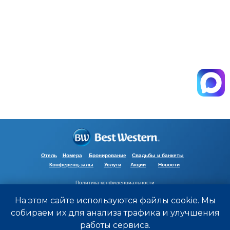
Отель
Номера
Бронирование
Свадьбы и банкеты
Конференц-залы
Услуги
Акции
Новости
Политика конфиденциальности
Пользовательское соглашение
На этом сайте используются файлы cookie. Мы
Работаем с 2014
ООО "БВ-Калуга"
собираем их для анализа трафика и улучшения
ИНН 4025418446
работы сервиса.
Все права защищены